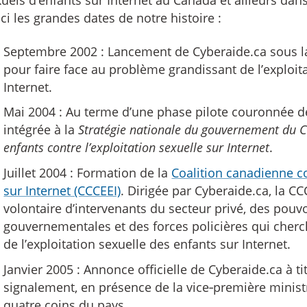
uels d’enfants sur Internet au Canada et ailleurs dan
ci les grandes dates de notre histoire :
Septembre 2002 : Lancement de Cyberaide.ca sous la 
pour faire face au problème grandissant de l’exploit
Internet.
Mai 2004 : Au terme d’une phase pilote couronnée de
intégrée à la
Stratégie nationale du gouvernement du C
enfants contre l’exploitation sexuelle sur Internet
.
Juillet 2004 : Formation de la
Coalition canadienne co
sur Internet (CCCEEI)
. Dirigée par Cyberaide.ca, la 
volontaire d’intervenants du secteur privé, des pouv
gouvernementales et des forces policières qui cher
de l’exploitation sexuelle des enfants sur Internet.
Janvier 2005 : Annonce officielle de Cyberaide.ca à t
signalement, en présence de la vice‑première minis
quatre coins du pays.