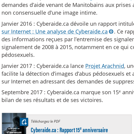
demandes d’aide venant de Manitobains aux prises a
non consensuelle d’une image intime.
Janvier 2016 : Cyberaide.ca dévoile un rapport intitu
sur Internet : Une analyse de Cyberaide.ca
. Ce ra
des informations reçues par l’entremise des signale
signalement de 2008 à 2015, notamment en ce qui c
pédosexuels.
Janvier 2017 : Cyberaide.ca lance
Projet Arachnid
, u
facilite la détection d’images d’abus pédosexuels et a
sur Internet en adressant des demandes de suppress
e
Septembre 2017 : Cyberaide.ca marque son 15
anniv
bilan de ses résultats et de ses victoires.
Téléchargez le PDF
:
e
Cyberaide.ca : Rapport 15
anniversaire