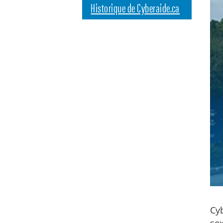
Historique de Cyberaide.ca
Cyb