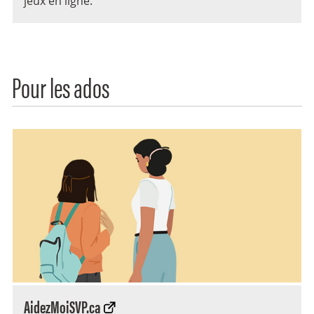
jeux en ligne.
Pour les ados
AidezMoiSVP.ca