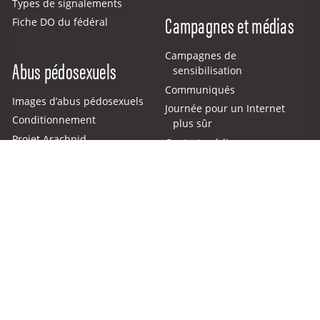
Types de signalements
Campagnes et médias
Fiche DO du fédéral
Campagnes de
Abus pédosexuels
sensibilisation
Communiqués
Images d’abus pédosexuels
Journée pour un Internet
Conditionnement
plus sûr
Projet Arachnid
Contact médias
Soutien aux survivant·e·s
Obligation de signalement
Cyberaide.ca est un programme du Centre canadien
de protection de l’enfance (CCPE), qui offre des
programmes, des services et des ressources dans le
but de prévenir la violence faite aux enfants.
Renseignez‑vous sur ces grandes initiatives au