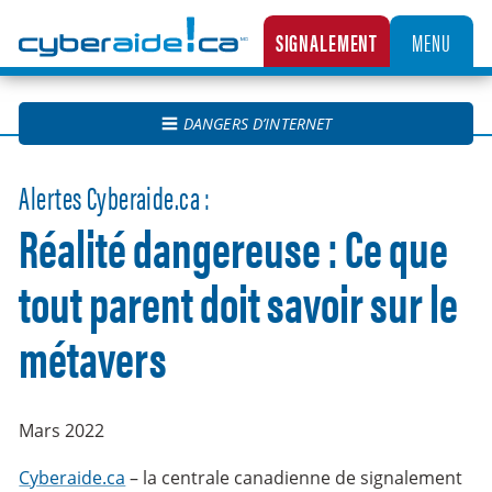
Cyberaide.ca
SIGNALEMENT
MENU
LA CENTRALE CANADIENNE DE SIGNALEMENT DES CAS D’EXPLOITATION SEXUELLE D’
DANGERS D’INTERNET
Alertes Cyberaide.ca :
Réalité dangereuse : Ce que
tout parent doit savoir sur le
métavers
Mars 2022
Cyberaide.ca
– la centrale canadienne de signalement