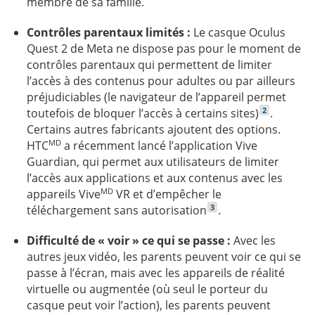
membre de sa famille.
Contrôles parentaux limités :
Le casque Oculus
Quest 2 de Meta ne dispose pas pour le moment de
contrôles parentaux qui permettent de limiter
l’accès à des contenus pour adultes ou par ailleurs
préjudiciables (le navigateur de l’appareil permet
Voir la note 
2
toutefois de bloquer l’accès à certains sites)
.
Certains autres fabricants ajoutent des options.
MD
HTC
a récemment lancé l’application Vive
Guardian, qui permet aux utilisateurs de limiter
l’accès aux applications et aux contenus avec les
MD
appareils Vive
VR et d’empêcher le
Voir la note en bas de page
3
téléchargement sans autorisation
.
Difficulté de « voir » ce qui se passe :
Avec les
autres jeux vidéo, les parents peuvent voir ce qui se
passe à l’écran, mais avec les appareils de réalité
virtuelle ou augmentée (où seul le porteur du
casque peut voir l’action), les parents peuvent