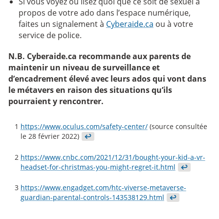
Si vous voyez ou lisez quoi que ce soit de sexuel à
propos de votre ado dans l’espace numérique,
faites un signalement à
Cyberaide.ca
ou à votre
service de police.
N.B. Cyberaide.ca recommande aux parents de
maintenir un niveau de surveillance et
d’encadrement élevé avec leurs ados qui vont dans
le métavers en raison des situations qu’ils
pourraient y rencontrer.
1
https://www.oculus.com/safety-center/
(source consultée
le 28 février 2022)
↩
2
https://www.cnbc.com/2021/12/31/bought-your-kid-a-vr-
headset-for-christmas-you-might-regret-it.html
↩
3
https://www.engadget.com/htc-viverse-metaverse-
guardian-parental-controls-143538129.html
↩